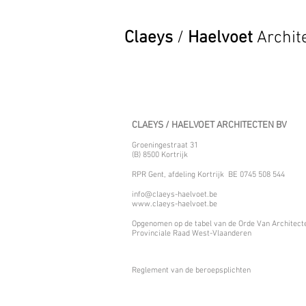
Claeys
/
Haelvoet
Archit
CLAEYS / HAELVOET ARCHITECTEN BV
Groeningestraat 31
(B) 8500 Kortrijk
RPR Gent, afdeling Kortrijk BE 0745 508 544
info@claeys-haelvoet.be
www.claeys-haelvoet.be
Opgenomen op de tabel van de Orde Van Architect
Provinciale Raad West-Vlaanderen
Reglement van de beroepsplichten