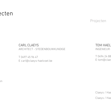
ecten
Projecten
CARL CLAEYS
TOM HAE
ARCHITECT - STEDENBOUWKUNDIGE
INGENIEUR 
T 0494 24 88
T
0497 45 96 47
E
tom@claey
E
carl@claeys-haelvoet.be
en
Claeys / Ha
Claeys / Ha