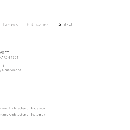
Nieuws
Publicaties
Contact
LVOET
- ARCHITECT
 11
s-haelvoet.be
elvoet Architecten on Facebook
elvoet Architecten on Instagram