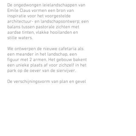
De ongedwongen leielandschappen van
Emile Claus vormen een bron van
inspiratie voor het voorgestelde
architectuur- en landschapsontwerp; een
balans tussen pastorale zichten met
aardse tinten, vlakke hooilanden en
stille waters.
We ontwerpen de nieuwe cafetaria als
een meander in het landschap, een
figuur met 2 armen. Het gebouw bakent
een unieke plaats af voor zichzelf in het
park op de oever van de siervijver.
De verschijningsvorm van plan en gevel
herinterpreteert de typologie van de
vierkantshoeve, van oudsher als
‘inheemse architectuur’ aanwezig in het
gebied. Zo kan men vandaag nog de
toppen van de stenen inkomzuilen van
een boerderij terugvinden op het terrein.