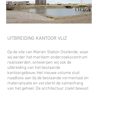
UITBREIDING KANTOOR VLIZ
Op de site van Marien Station Oostende, waar
wij eerder het maritiem onderzoekscentrum
realiseerden, ontwierpen wij ook de
uitbreiding van het bestaande
kantoorgebouw. Het nieuwe volume sluit
naadloos aan bij de bestaande vormentaal en
materialisatie en versterkt de samenhang
van het geheel. De architectuur zoekt bewust
de dialoog met haar omgeving en verankert
zich in de maritieme context van haven, stad
en landschap.
Samen vormen het onderzoekscentrum, de
bestaande gebouwen en de
kantooruitbreiding een zorgvuldig
gecomponeerd ensemble. Door hun precieze
positionering worden gerichte zichten