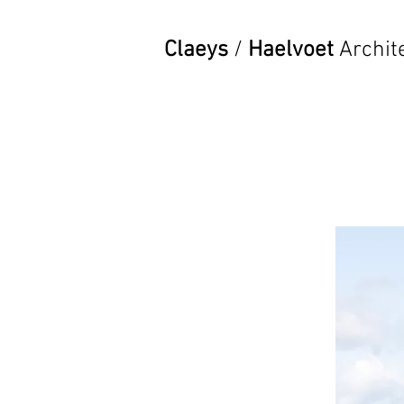
Claeys
/
Haelvoet
Archit